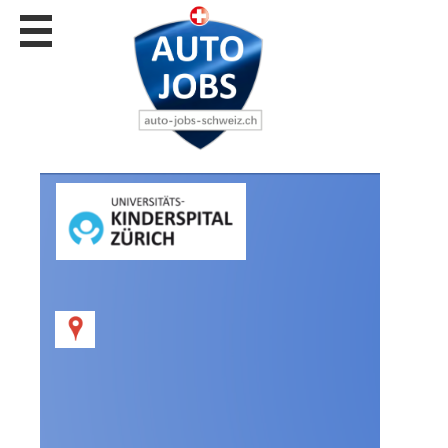
Stellen
finden
Stellen
inserieren
Personalberatungen
Personalberatungen
Tipp's
WERBUNG
publizieren
JOB-
App's
Lehrstellen
finden
Lehrstellen