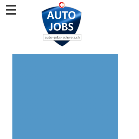
Stellen
finden
Stellen
inserieren
Personalberatungen
Personalberatungen
Tipp's
WERBUNG
publizieren
JOB-
App's
Lehrstellen
finden
Lehrstellen