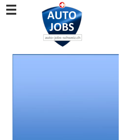
Stellen
finden
Stellen
inserieren
Personalberatungen
Personalberatungen
Tipp's
WERBUNG
publizieren
JOB-
App's
Lehrstellen
finden
Lehrstellen