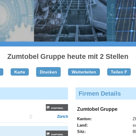
Zumtobel Gruppe heute mit 2 Stellen
Karte
Drucken
Weiterleiten
Teilen F
Firmen Details
Zumtobel Gruppe
Zürich
Kanton:
Z
Land:
s
Sitz:
8