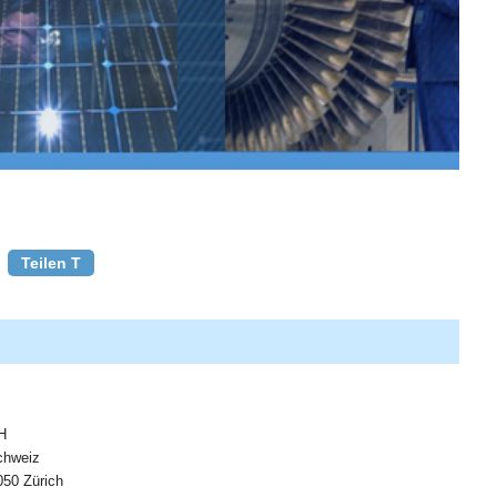
Teilen T
H
chweiz
050 Zürich