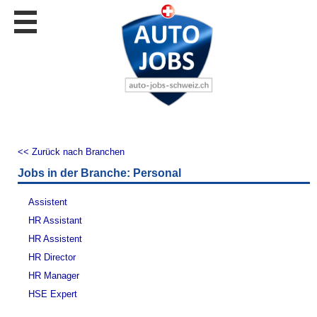
Stellen
finden
Stellen
inserieren
Personalberatungen
Personalberatungen
Tipp's
<< Zurück nach Branchen
WERBUNG
Jobs in der Branche: Personal
publizieren
JOB-
Assistent
App's
HR Assistant
Lehrstellen
HR Assistent
finden
HR Director
Lehrstellen
HR Manager
gratis
inserieren
HSE Expert