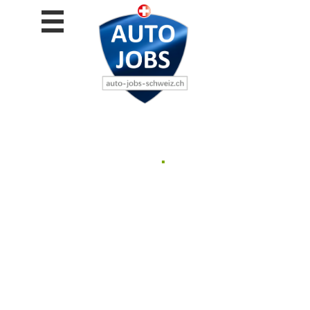
Stellen
finden
Stellen
inserieren
Personalberatungen
Personalberatungen
Tipp's
.
WERBUNG
publizieren
JOB-
App's
Lehrstellen
finden
Lehrstellen
gratis
inserieren