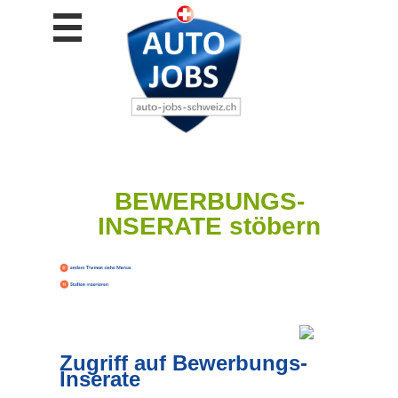
Stellen
finden
Stellen
inserieren
Personalberatungen
Personalberatungen
Tipp's
BEWERBUNGS-
WERBUNG
INSERATE stöbern
publizieren
JOB-
App's
Lehrstellen
finden
Lehrstellen
gratis
Zugriff auf Bewerbungs-
inserieren
Inserate