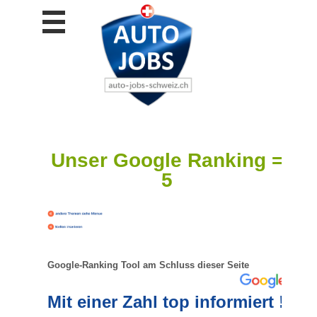
Stellen
finden
Stellen
inserieren
Personalberatungen
Personalberatungen
Tipp's
Unser Google Ranking =
WERBUNG
5
publizieren
JOB-
App's
Lehrstellen
finden
Google-Ranking Tool am Schluss dieser Seite
Lehrstellen
gratis
inserieren
Mit einer Zahl top informiert !